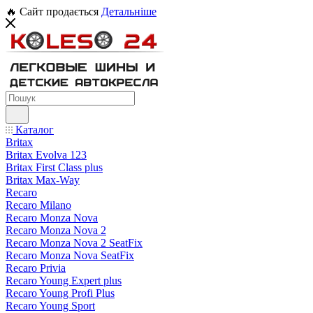
🔥 Сайт продається
Детальніше
Каталог
Britax
Britax Evolva 123
Britax First Class plus
Britax Max-Way
Recaro
Recaro Milano
Recaro Monza Nova
Recaro Monza Nova 2
Recaro Monza Nova 2 SeatFix
Recaro Monza Nova SeatFix
Recaro Privia
Recaro Young Expert plus
Recaro Young Profi Plus
Recaro Young Sport