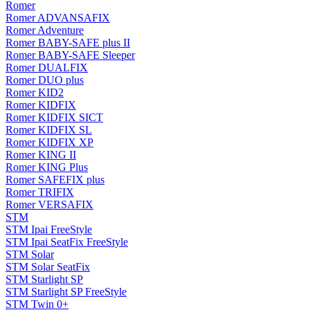
Romer
Romer ADVANSAFIX
Romer Adventure
Romer BABY-SAFE plus II
Romer BABY-SAFE Sleeper
Romer DUALFIX
Romer DUO plus
Romer KID2
Romer KIDFIX
Romer KIDFIX SICT
Romer KIDFIX SL
Romer KIDFIX XP
Romer KING II
Romer KING Plus
Romer SAFEFIX plus
Romer TRIFIX
Romer VERSAFIX
STM
STM Ipai FreeStyle
STM Ipai SeatFix FreeStyle
STM Solar
STM Solar SeatFix
STM Starlight SP
STM Starlight SP FreeStyle
STM Twin 0+