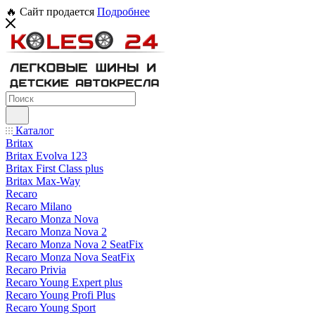
🔥 Сайт продается
Подробнее
Каталог
Britax
Britax Evolva 123
Britax First Class plus
Britax Max-Way
Recaro
Recaro Milano
Recaro Monza Nova
Recaro Monza Nova 2
Recaro Monza Nova 2 SeatFix
Recaro Monza Nova SeatFix
Recaro Privia
Recaro Young Expert plus
Recaro Young Profi Plus
Recaro Young Sport