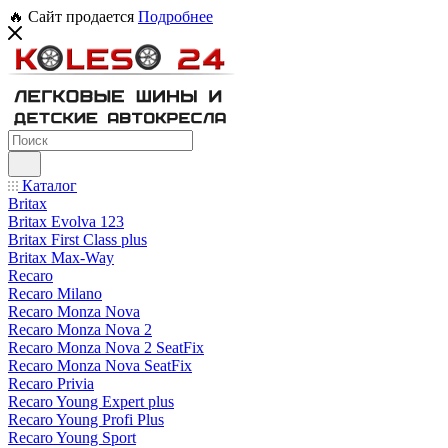
🔥 Сайт продается
Подробнее
Каталог
Britax
Britax Evolva 123
Britax First Class plus
Britax Max-Way
Recaro
Recaro Milano
Recaro Monza Nova
Recaro Monza Nova 2
Recaro Monza Nova 2 SeatFix
Recaro Monza Nova SeatFix
Recaro Privia
Recaro Young Expert plus
Recaro Young Profi Plus
Recaro Young Sport