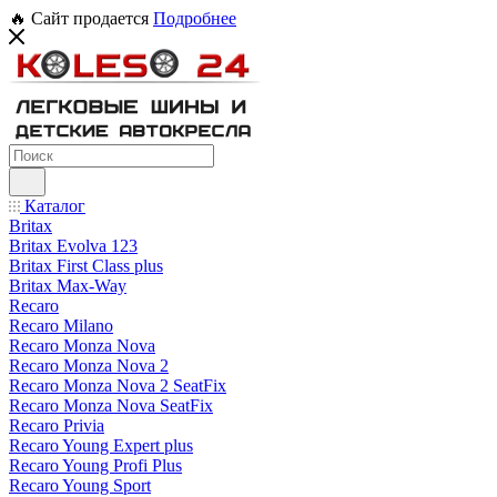
🔥 Сайт продается
Подробнее
Каталог
Britax
Britax Evolva 123
Britax First Class plus
Britax Max-Way
Recaro
Recaro Milano
Recaro Monza Nova
Recaro Monza Nova 2
Recaro Monza Nova 2 SeatFix
Recaro Monza Nova SeatFix
Recaro Privia
Recaro Young Expert plus
Recaro Young Profi Plus
Recaro Young Sport