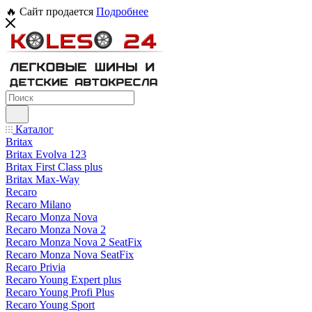
🔥 Сайт продается
Подробнее
Каталог
Britax
Britax Evolva 123
Britax First Class plus
Britax Max-Way
Recaro
Recaro Milano
Recaro Monza Nova
Recaro Monza Nova 2
Recaro Monza Nova 2 SeatFix
Recaro Monza Nova SeatFix
Recaro Privia
Recaro Young Expert plus
Recaro Young Profi Plus
Recaro Young Sport