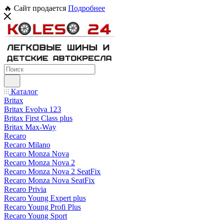
🔥 Сайт продается
Подробнее
Каталог
Britax
Britax Evolva 123
Britax First Class plus
Britax Max-Way
Recaro
Recaro Milano
Recaro Monza Nova
Recaro Monza Nova 2
Recaro Monza Nova 2 SeatFix
Recaro Monza Nova SeatFix
Recaro Privia
Recaro Young Expert plus
Recaro Young Profi Plus
Recaro Young Sport