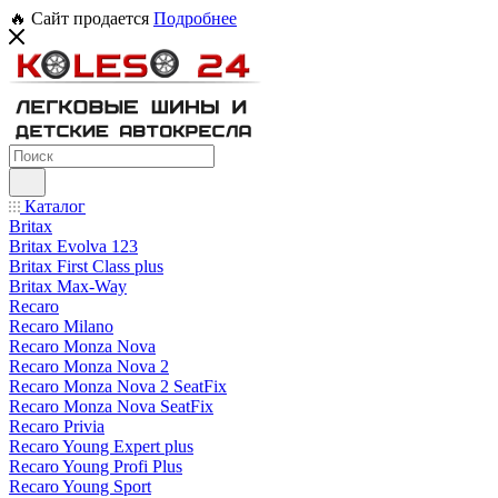
🔥 Сайт продается
Подробнее
Каталог
Britax
Britax Evolva 123
Britax First Class plus
Britax Max-Way
Recaro
Recaro Milano
Recaro Monza Nova
Recaro Monza Nova 2
Recaro Monza Nova 2 SeatFix
Recaro Monza Nova SeatFix
Recaro Privia
Recaro Young Expert plus
Recaro Young Profi Plus
Recaro Young Sport