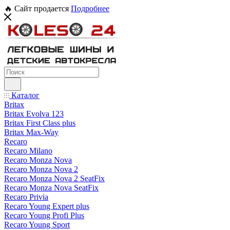
🔥 Сайт продается
Подробнее
Каталог
Britax
Britax Evolva 123
Britax First Class plus
Britax Max-Way
Recaro
Recaro Milano
Recaro Monza Nova
Recaro Monza Nova 2
Recaro Monza Nova 2 SeatFix
Recaro Monza Nova SeatFix
Recaro Privia
Recaro Young Expert plus
Recaro Young Profi Plus
Recaro Young Sport