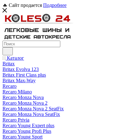
🔥 Сайт продается
Подробнее
Каталог
Britax
Britax Evolva 123
Britax First Class plus
Britax Max-Way
Recaro
Recaro Milano
Recaro Monza Nova
Recaro Monza Nova 2
Recaro Monza Nova 2 SeatFix
Recaro Monza Nova SeatFix
Recaro Privia
Recaro Young Expert plus
Recaro Young Profi Plus
Recaro Young Sport