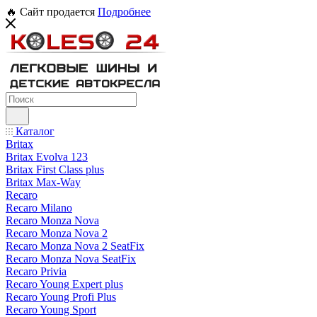
🔥 Сайт продается
Подробнее
Каталог
Britax
Britax Evolva 123
Britax First Class plus
Britax Max-Way
Recaro
Recaro Milano
Recaro Monza Nova
Recaro Monza Nova 2
Recaro Monza Nova 2 SeatFix
Recaro Monza Nova SeatFix
Recaro Privia
Recaro Young Expert plus
Recaro Young Profi Plus
Recaro Young Sport