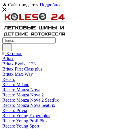
🔥 Сайт продается
Подробнее
Каталог
Britax
Britax Evolva 123
Britax First Class plus
Britax Max-Way
Recaro
Recaro Milano
Recaro Monza Nova
Recaro Monza Nova 2
Recaro Monza Nova 2 SeatFix
Recaro Monza Nova SeatFix
Recaro Privia
Recaro Young Expert plus
Recaro Young Profi Plus
Recaro Young Sport