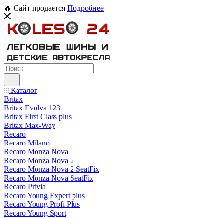
🔥 Сайт продается
Подробнее
Каталог
Britax
Britax Evolva 123
Britax First Class plus
Britax Max-Way
Recaro
Recaro Milano
Recaro Monza Nova
Recaro Monza Nova 2
Recaro Monza Nova 2 SeatFix
Recaro Monza Nova SeatFix
Recaro Privia
Recaro Young Expert plus
Recaro Young Profi Plus
Recaro Young Sport