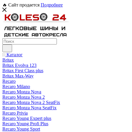
🔥 Сайт продается
Подробнее
Каталог
Britax
Britax Evolva 123
Britax First Class plus
Britax Max-Way
Recaro
Recaro Milano
Recaro Monza Nova
Recaro Monza Nova 2
Recaro Monza Nova 2 SeatFix
Recaro Monza Nova SeatFix
Recaro Privia
Recaro Young Expert plus
Recaro Young Profi Plus
Recaro Young Sport