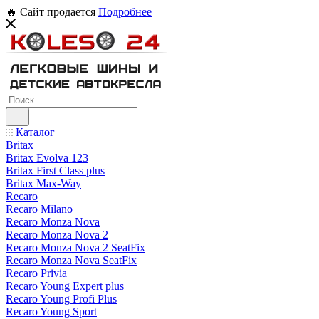
🔥 Сайт продается
Подробнее
Каталог
Britax
Britax Evolva 123
Britax First Class plus
Britax Max-Way
Recaro
Recaro Milano
Recaro Monza Nova
Recaro Monza Nova 2
Recaro Monza Nova 2 SeatFix
Recaro Monza Nova SeatFix
Recaro Privia
Recaro Young Expert plus
Recaro Young Profi Plus
Recaro Young Sport