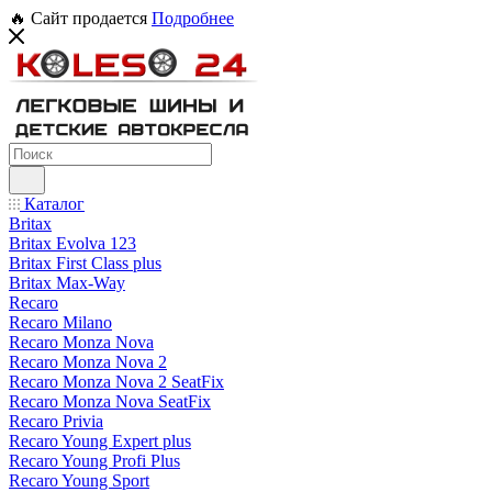
🔥 Сайт продается
Подробнее
Каталог
Britax
Britax Evolva 123
Britax First Class plus
Britax Max-Way
Recaro
Recaro Milano
Recaro Monza Nova
Recaro Monza Nova 2
Recaro Monza Nova 2 SeatFix
Recaro Monza Nova SeatFix
Recaro Privia
Recaro Young Expert plus
Recaro Young Profi Plus
Recaro Young Sport