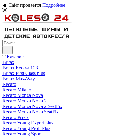
🔥 Сайт продается
Подробнее
Каталог
Britax
Britax Evolva 123
Britax First Class plus
Britax Max-Way
Recaro
Recaro Milano
Recaro Monza Nova
Recaro Monza Nova 2
Recaro Monza Nova 2 SeatFix
Recaro Monza Nova SeatFix
Recaro Privia
Recaro Young Expert plus
Recaro Young Profi Plus
Recaro Young Sport