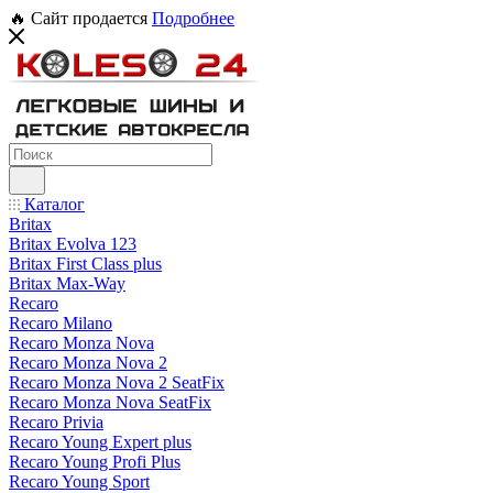
🔥 Сайт продается
Подробнее
Каталог
Britax
Britax Evolva 123
Britax First Class plus
Britax Max-Way
Recaro
Recaro Milano
Recaro Monza Nova
Recaro Monza Nova 2
Recaro Monza Nova 2 SeatFix
Recaro Monza Nova SeatFix
Recaro Privia
Recaro Young Expert plus
Recaro Young Profi Plus
Recaro Young Sport