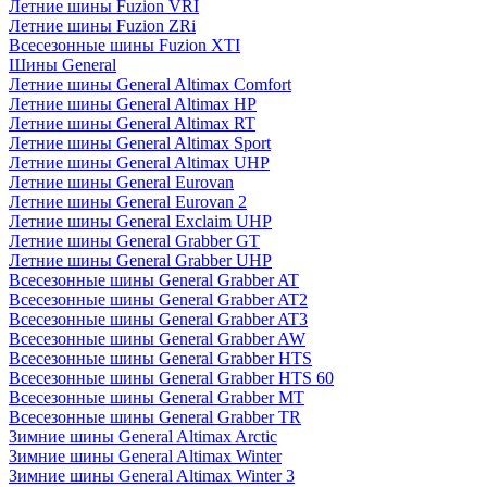
Летние шины Fuzion VRI
Летние шины Fuzion ZRi
Всесезонные шины Fuzion XTI
Шины General
Летние шины General Altimax Comfort
Летние шины General Altimax HP
Летние шины General Altimax RT
Летние шины General Altimax Sport
Летние шины General Altimax UHP
Летние шины General Eurovan
Летние шины General Eurovan 2
Летние шины General Exclaim UHP
Летние шины General Grabber GT
Летние шины General Grabber UHP
Всесезонные шины General Grabber AT
Всесезонные шины General Grabber AT2
Всесезонные шины General Grabber AT3
Всесезонные шины General Grabber AW
Всесезонные шины General Grabber HTS
Всесезонные шины General Grabber HTS 60
Всесезонные шины General Grabber MT
Всесезонные шины General Grabber TR
Зимние шины General Altimax Arctic
Зимние шины General Altimax Winter
Зимние шины General Altimax Winter 3