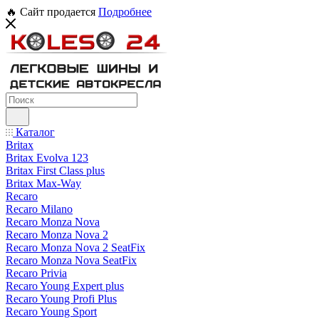
🔥 Сайт продается
Подробнее
Каталог
Britax
Britax Evolva 123
Britax First Class plus
Britax Max-Way
Recaro
Recaro Milano
Recaro Monza Nova
Recaro Monza Nova 2
Recaro Monza Nova 2 SeatFix
Recaro Monza Nova SeatFix
Recaro Privia
Recaro Young Expert plus
Recaro Young Profi Plus
Recaro Young Sport