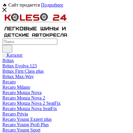
🔥 Сайт продается
Подробнее
Каталог
Britax
Britax Evolva 123
Britax First Class plus
Britax Max-Way
Recaro
Recaro Milano
Recaro Monza Nova
Recaro Monza Nova 2
Recaro Monza Nova 2 SeatFix
Recaro Monza Nova SeatFix
Recaro Privia
Recaro Young Expert plus
Recaro Young Profi Plus
Recaro Young Sport