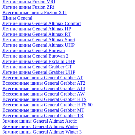
Летние шины Fuzion VRI
Летние шины Fuzion ZRi
Всесезонные шины Fuzion XTI
Шины General
Летние шины General Altimax Comfort
Летние шины General Altimax HP
Летние шины General Altimax RT
Летние шины General Altimax Sport
Летние шины General Altimax UHP
Летние шины General Eurovan
Летние шины General Eurovan 2
Летние шины General Exclaim UHP
Летние шины General Grabber GT
Летние шины General Grabber UHP
Всесезонные шины General Grabber AT
Всесезонные шины General Grabber AT2
Всесезонные шины General Grabber AT3
Всесезонные шины General Grabber AW
Всесезонные шины General Grabber HTS
Всесезонные шины General Grabber HTS 60
Всесезонные шины General Grabber MT
Всесезонные шины General Grabber TR
Зимние шины General Altimax Arctic
Зимние шины General Altimax Winter
Зимние шины General Altimax Winter 3