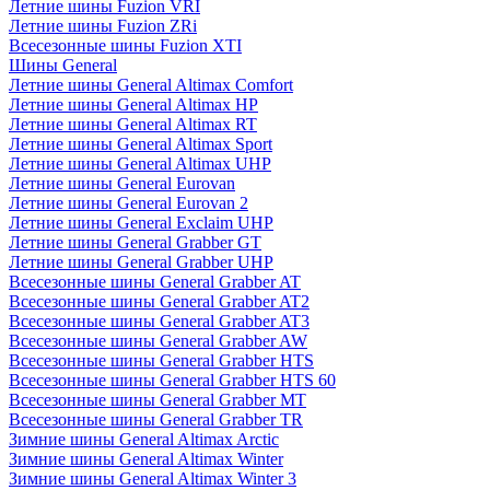
Летние шины Fuzion VRI
Летние шины Fuzion ZRi
Всесезонные шины Fuzion XTI
Шины General
Летние шины General Altimax Comfort
Летние шины General Altimax HP
Летние шины General Altimax RT
Летние шины General Altimax Sport
Летние шины General Altimax UHP
Летние шины General Eurovan
Летние шины General Eurovan 2
Летние шины General Exclaim UHP
Летние шины General Grabber GT
Летние шины General Grabber UHP
Всесезонные шины General Grabber AT
Всесезонные шины General Grabber AT2
Всесезонные шины General Grabber AT3
Всесезонные шины General Grabber AW
Всесезонные шины General Grabber HTS
Всесезонные шины General Grabber HTS 60
Всесезонные шины General Grabber MT
Всесезонные шины General Grabber TR
Зимние шины General Altimax Arctic
Зимние шины General Altimax Winter
Зимние шины General Altimax Winter 3