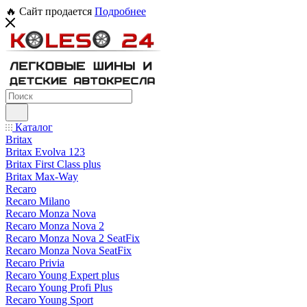
🔥 Сайт продается
Подробнее
Каталог
Britax
Britax Evolva 123
Britax First Class plus
Britax Max-Way
Recaro
Recaro Milano
Recaro Monza Nova
Recaro Monza Nova 2
Recaro Monza Nova 2 SeatFix
Recaro Monza Nova SeatFix
Recaro Privia
Recaro Young Expert plus
Recaro Young Profi Plus
Recaro Young Sport