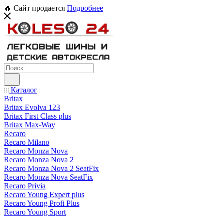
🔥 Сайт продается
Подробнее
Каталог
Britax
Britax Evolva 123
Britax First Class plus
Britax Max-Way
Recaro
Recaro Milano
Recaro Monza Nova
Recaro Monza Nova 2
Recaro Monza Nova 2 SeatFix
Recaro Monza Nova SeatFix
Recaro Privia
Recaro Young Expert plus
Recaro Young Profi Plus
Recaro Young Sport