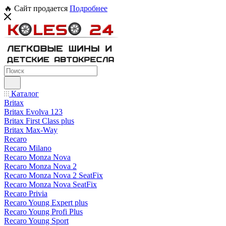
🔥 Сайт продается
Подробнее
Каталог
Britax
Britax Evolva 123
Britax First Class plus
Britax Max-Way
Recaro
Recaro Milano
Recaro Monza Nova
Recaro Monza Nova 2
Recaro Monza Nova 2 SeatFix
Recaro Monza Nova SeatFix
Recaro Privia
Recaro Young Expert plus
Recaro Young Profi Plus
Recaro Young Sport