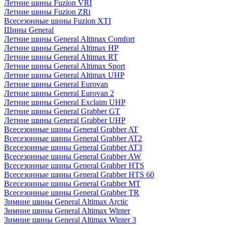
Летние шины Fuzion VRI
Летние шины Fuzion ZRi
Всесезонные шины Fuzion XTI
Шины General
Летние шины General Altimax Comfort
Летние шины General Altimax HP
Летние шины General Altimax RT
Летние шины General Altimax Sport
Летние шины General Altimax UHP
Летние шины General Eurovan
Летние шины General Eurovan 2
Летние шины General Exclaim UHP
Летние шины General Grabber GT
Летние шины General Grabber UHP
Всесезонные шины General Grabber AT
Всесезонные шины General Grabber AT2
Всесезонные шины General Grabber AT3
Всесезонные шины General Grabber AW
Всесезонные шины General Grabber HTS
Всесезонные шины General Grabber HTS 60
Всесезонные шины General Grabber MT
Всесезонные шины General Grabber TR
Зимние шины General Altimax Arctic
Зимние шины General Altimax Winter
Зимние шины General Altimax Winter 3