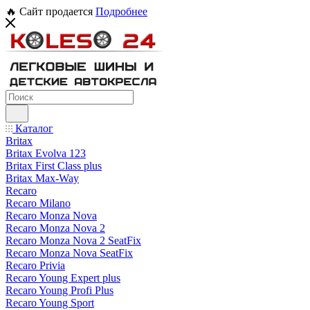
🔥 Сайт продается
Подробнее
Каталог
Britax
Britax Evolva 123
Britax First Class plus
Britax Max-Way
Recaro
Recaro Milano
Recaro Monza Nova
Recaro Monza Nova 2
Recaro Monza Nova 2 SeatFix
Recaro Monza Nova SeatFix
Recaro Privia
Recaro Young Expert plus
Recaro Young Profi Plus
Recaro Young Sport