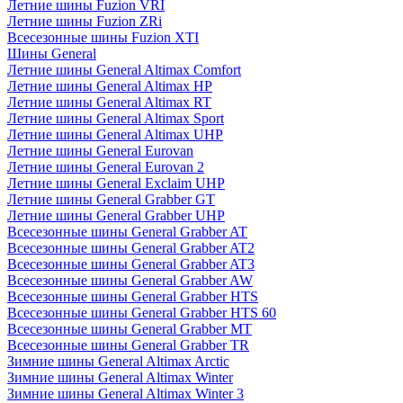
Летние шины Fuzion VRI
Летние шины Fuzion ZRi
Всесезонные шины Fuzion XTI
Шины General
Летние шины General Altimax Comfort
Летние шины General Altimax HP
Летние шины General Altimax RT
Летние шины General Altimax Sport
Летние шины General Altimax UHP
Летние шины General Eurovan
Летние шины General Eurovan 2
Летние шины General Exclaim UHP
Летние шины General Grabber GT
Летние шины General Grabber UHP
Всесезонные шины General Grabber AT
Всесезонные шины General Grabber AT2
Всесезонные шины General Grabber AT3
Всесезонные шины General Grabber AW
Всесезонные шины General Grabber HTS
Всесезонные шины General Grabber HTS 60
Всесезонные шины General Grabber MT
Всесезонные шины General Grabber TR
Зимние шины General Altimax Arctic
Зимние шины General Altimax Winter
Зимние шины General Altimax Winter 3