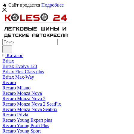
🔥 Сайт продается
Подробнее
Каталог
Britax
Britax Evolva 123
Britax First Class plus
Britax Max-Way
Recaro
Recaro Milano
Recaro Monza Nova
Recaro Monza Nova 2
Recaro Monza Nova 2 SeatFix
Recaro Monza Nova SeatFix
Recaro Privia
Recaro Young Expert plus
Recaro Young Profi Plus
Recaro Young Sport