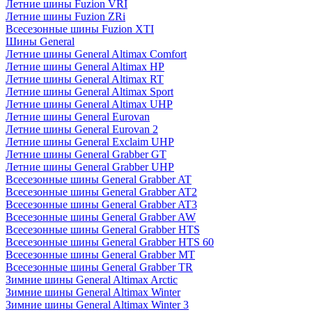
Летние шины Fuzion VRI
Летние шины Fuzion ZRi
Всесезонные шины Fuzion XTI
Шины General
Летние шины General Altimax Comfort
Летние шины General Altimax HP
Летние шины General Altimax RT
Летние шины General Altimax Sport
Летние шины General Altimax UHP
Летние шины General Eurovan
Летние шины General Eurovan 2
Летние шины General Exclaim UHP
Летние шины General Grabber GT
Летние шины General Grabber UHP
Всесезонные шины General Grabber AT
Всесезонные шины General Grabber AT2
Всесезонные шины General Grabber AT3
Всесезонные шины General Grabber AW
Всесезонные шины General Grabber HTS
Всесезонные шины General Grabber HTS 60
Всесезонные шины General Grabber MT
Всесезонные шины General Grabber TR
Зимние шины General Altimax Arctic
Зимние шины General Altimax Winter
Зимние шины General Altimax Winter 3