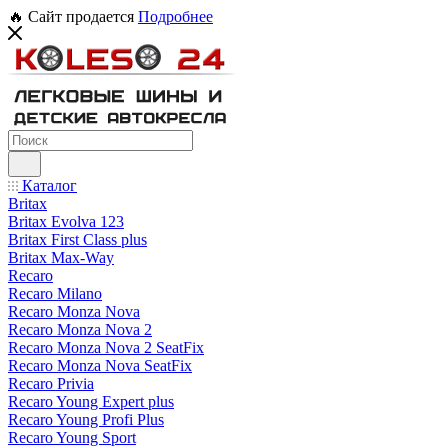
🔥 Сайт продается
Подробнее
Каталог
Britax
Britax Evolva 123
Britax First Class plus
Britax Max-Way
Recaro
Recaro Milano
Recaro Monza Nova
Recaro Monza Nova 2
Recaro Monza Nova 2 SeatFix
Recaro Monza Nova SeatFix
Recaro Privia
Recaro Young Expert plus
Recaro Young Profi Plus
Recaro Young Sport