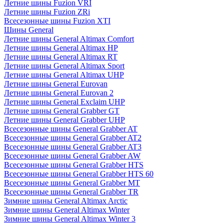
Летние шины Fuzion VRI
Летние шины Fuzion ZRi
Всесезонные шины Fuzion XTI
Шины General
Летние шины General Altimax Comfort
Летние шины General Altimax HP
Летние шины General Altimax RT
Летние шины General Altimax Sport
Летние шины General Altimax UHP
Летние шины General Eurovan
Летние шины General Eurovan 2
Летние шины General Exclaim UHP
Летние шины General Grabber GT
Летние шины General Grabber UHP
Всесезонные шины General Grabber AT
Всесезонные шины General Grabber AT2
Всесезонные шины General Grabber AT3
Всесезонные шины General Grabber AW
Всесезонные шины General Grabber HTS
Всесезонные шины General Grabber HTS 60
Всесезонные шины General Grabber MT
Всесезонные шины General Grabber TR
Зимние шины General Altimax Arctic
Зимние шины General Altimax Winter
Зимние шины General Altimax Winter 3