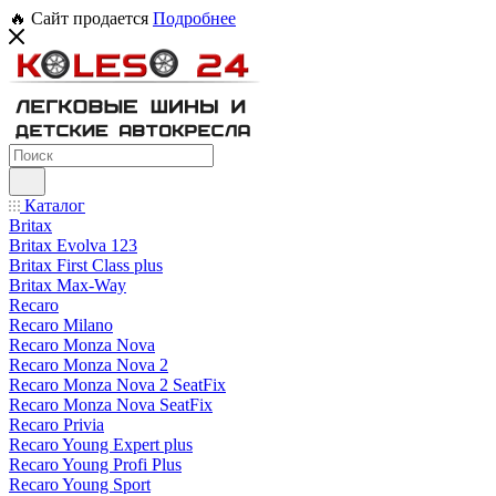
🔥 Сайт продается
Подробнее
Каталог
Britax
Britax Evolva 123
Britax First Class plus
Britax Max-Way
Recaro
Recaro Milano
Recaro Monza Nova
Recaro Monza Nova 2
Recaro Monza Nova 2 SeatFix
Recaro Monza Nova SeatFix
Recaro Privia
Recaro Young Expert plus
Recaro Young Profi Plus
Recaro Young Sport