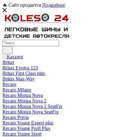
🔥 Сайт продается
Подробнее
Каталог
Britax
Britax Evolva 123
Britax First Class plus
Britax Max-Way
Recaro
Recaro Milano
Recaro Monza Nova
Recaro Monza Nova 2
Recaro Monza Nova 2 SeatFix
Recaro Monza Nova SeatFix
Recaro Privia
Recaro Young Expert plus
Recaro Young Profi Plus
Recaro Young Sport