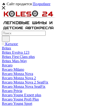
🔥 Сайт продается
Подробнее
Каталог
Britax
Britax Evolva 123
Britax First Class plus
Britax Max-Way
Recaro
Recaro Milano
Recaro Monza Nova
Recaro Monza Nova 2
Recaro Monza Nova 2 SeatFix
Recaro Monza Nova SeatFix
Recaro Privia
Recaro Young Expert plus
Recaro Young Profi Plus
Recaro Young Sport