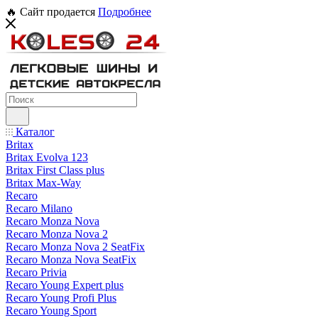
🔥 Сайт продается
Подробнее
Каталог
Britax
Britax Evolva 123
Britax First Class plus
Britax Max-Way
Recaro
Recaro Milano
Recaro Monza Nova
Recaro Monza Nova 2
Recaro Monza Nova 2 SeatFix
Recaro Monza Nova SeatFix
Recaro Privia
Recaro Young Expert plus
Recaro Young Profi Plus
Recaro Young Sport