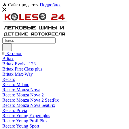
🔥 Сайт продается
Подробнее
Каталог
Britax
Britax Evolva 123
Britax First Class plus
Britax Max-Way
Recaro
Recaro Milano
Recaro Monza Nova
Recaro Monza Nova 2
Recaro Monza Nova 2 SeatFix
Recaro Monza Nova SeatFix
Recaro Privia
Recaro Young Expert plus
Recaro Young Profi Plus
Recaro Young Sport