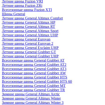
Летние шины Fuzion VRI
Летние шины Fuzion ZRi
Всесезонные шины Fuzion XTI
Шины General
Летние шины General Altimax Comfort
Летние шины General Altimax HP
Летние шины General Altimax RT
Летние шины General Altimax Sport
Летние шины General Altimax UHP
Летние шины General Eurovan
Летние шины General Eurovan 2
Летние шины General Exclaim UHP
Летние шины General Grabber GT
Летние шины General Grabber UHP
Всесезонные шины General Grabber AT
Всесезонные шины General Grabber AT2
Всесезонные шины General Grabber AT3
Всесезонные шины General Grabber AW
Всесезонные шины General Grabber HTS
Всесезонные шины General Grabber HTS 60
Всесезонные шины General Grabber MT
Всесезонные шины General Grabber TR
Зимние шины General Altimax Arctic
Зимние шины General Altimax Winter
Зимние шины General Altimax Winter 3