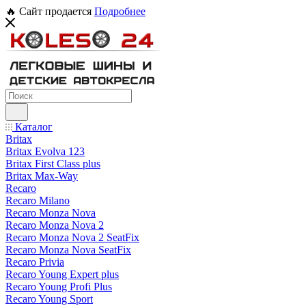
🔥 Сайт продается
Подробнее
Каталог
Britax
Britax Evolva 123
Britax First Class plus
Britax Max-Way
Recaro
Recaro Milano
Recaro Monza Nova
Recaro Monza Nova 2
Recaro Monza Nova 2 SeatFix
Recaro Monza Nova SeatFix
Recaro Privia
Recaro Young Expert plus
Recaro Young Profi Plus
Recaro Young Sport