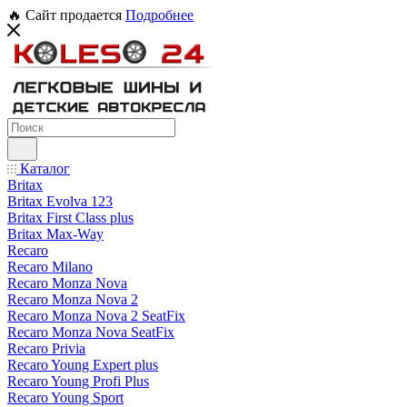
🔥 Сайт продается
Подробнее
Каталог
Britax
Britax Evolva 123
Britax First Class plus
Britax Max-Way
Recaro
Recaro Milano
Recaro Monza Nova
Recaro Monza Nova 2
Recaro Monza Nova 2 SeatFix
Recaro Monza Nova SeatFix
Recaro Privia
Recaro Young Expert plus
Recaro Young Profi Plus
Recaro Young Sport