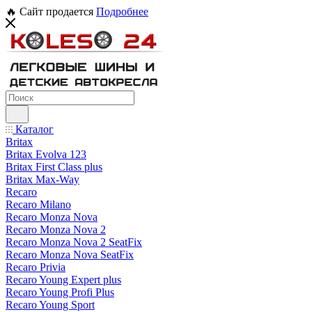
🔥 Сайт продается
Подробнее
Каталог
Britax
Britax Evolva 123
Britax First Class plus
Britax Max-Way
Recaro
Recaro Milano
Recaro Monza Nova
Recaro Monza Nova 2
Recaro Monza Nova 2 SeatFix
Recaro Monza Nova SeatFix
Recaro Privia
Recaro Young Expert plus
Recaro Young Profi Plus
Recaro Young Sport