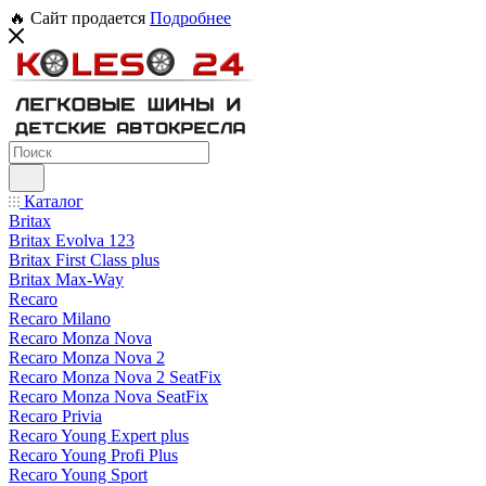
🔥 Сайт продается
Подробнее
Каталог
Britax
Britax Evolva 123
Britax First Class plus
Britax Max-Way
Recaro
Recaro Milano
Recaro Monza Nova
Recaro Monza Nova 2
Recaro Monza Nova 2 SeatFix
Recaro Monza Nova SeatFix
Recaro Privia
Recaro Young Expert plus
Recaro Young Profi Plus
Recaro Young Sport