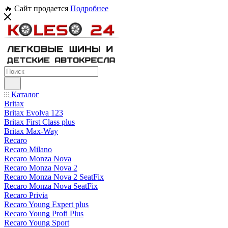
🔥 Сайт продается
Подробнее
Каталог
Britax
Britax Evolva 123
Britax First Class plus
Britax Max-Way
Recaro
Recaro Milano
Recaro Monza Nova
Recaro Monza Nova 2
Recaro Monza Nova 2 SeatFix
Recaro Monza Nova SeatFix
Recaro Privia
Recaro Young Expert plus
Recaro Young Profi Plus
Recaro Young Sport