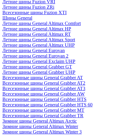
Летние шины Fuzion VRI
Летние шины Fuzion ZRi
Всесезонные шины Fuzion XTI
Шины General
Летние шины General Altimax Comfort
Летние шины General Altimax HP
Летние шины General Altimax RT
Летние шины General Altimax Sport
Летние шины General Altimax UHP
Летние шины General Eurovan
Летние шины General Eurovan 2
Летние шины General Exclaim UHP
Летние шины General Grabber GT
Летние шины General Grabber UHP
Всесезонные шины General Grabber AT
Всесезонные шины General Grabber AT2
Всесезонные шины General Grabber AT3
Всесезонные шины General Grabber AW
Всесезонные шины General Grabber HTS
Всесезонные шины General Grabber HTS 60
Всесезонные шины General Grabber MT
Всесезонные шины General Grabber TR
Зимние шины General Altimax Arctic
Зимние шины General Altimax Winter
Зимние шины General Altimax Winter 3