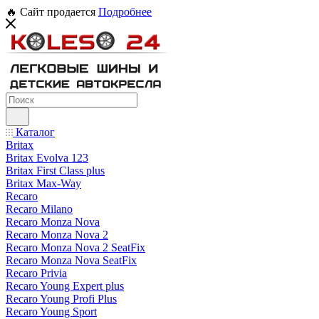
🔥 Сайт продается
Подробнее
Каталог
Britax
Britax Evolva 123
Britax First Class plus
Britax Max-Way
Recaro
Recaro Milano
Recaro Monza Nova
Recaro Monza Nova 2
Recaro Monza Nova 2 SeatFix
Recaro Monza Nova SeatFix
Recaro Privia
Recaro Young Expert plus
Recaro Young Profi Plus
Recaro Young Sport