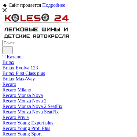
🔥 Сайт продается
Подробнее
Каталог
Britax
Britax Evolva 123
Britax First Class plus
Britax Max-Way
Recaro
Recaro Milano
Recaro Monza Nova
Recaro Monza Nova 2
Recaro Monza Nova 2 SeatFix
Recaro Monza Nova SeatFix
Recaro Privia
Recaro Young Expert plus
Recaro Young Profi Plus
Recaro Young Sport