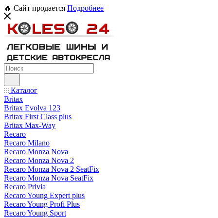
🔥 Сайт продается
Подробнее
Каталог
Britax
Britax Evolva 123
Britax First Class plus
Britax Max-Way
Recaro
Recaro Milano
Recaro Monza Nova
Recaro Monza Nova 2
Recaro Monza Nova 2 SeatFix
Recaro Monza Nova SeatFix
Recaro Privia
Recaro Young Expert plus
Recaro Young Profi Plus
Recaro Young Sport